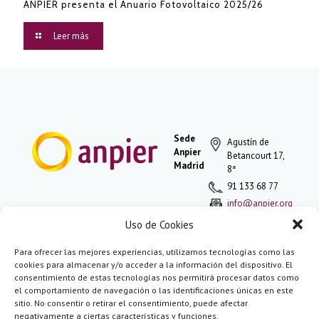
ANPIER presenta el Anuario Fotovoltaico 2025/26
Leer más
Sede
Agustín de
Anpier
Betancourt 17,
Madrid
8ª
91 133 68 77
info@anpier.org
Uso de Cookies
Para ofrecer las mejores experiencias, utilizamos tecnologías como las
Política de
cookies para almacenar y/o acceder a la información del dispositivo. El
privacidad
consentimiento de estas tecnologías nos permitirá procesar datos como
Aviso legal
el comportamiento de navegación o las identificaciones únicas en este
Aviso de
sitio. No consentir o retirar el consentimiento, puede afectar
cookies
negativamente a ciertas características y funciones.