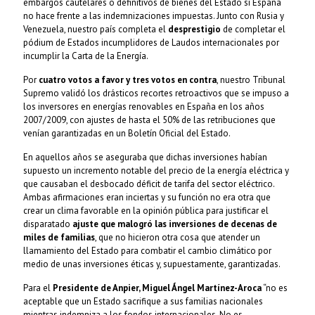
embargos cautelares o definitivos de bienes del Estado si España
no hace frente a las indemnizaciones impuestas. Junto con Rusia y
Venezuela, nuestro país completa el
desprestigio
de completar el
pódium de Estados incumplidores de Laudos internacionales por
incumplir la Carta de la Energía.
Por
cuatro votos a favor y tres votos en contra
, nuestro Tribunal
Supremo validó los drásticos recortes retroactivos que se impuso a
los inversores en energías renovables en España en los años
2007/2009, con ajustes de hasta el 50% de las retribuciones que
venían garantizadas en un Boletín Oficial del Estado.
En aquellos años se aseguraba que dichas inversiones habían
supuesto un incremento notable del precio de la energía eléctrica y
que causaban el desbocado déficit de tarifa del sector eléctrico.
Ambas afirmaciones eran inciertas y su función no era otra que
crear un clima favorable en la opinión pública para justificar el
disparatado
ajuste que malogró las inversiones de decenas de
miles de familias
, que no hicieron otra cosa que atender un
llamamiento del Estado para combatir el cambio climático por
medio de unas inversiones éticas y, supuestamente, garantizadas.
Para el
Presidente de Anpier, Miguel Ángel Martínez-Aroca
“no es
aceptable que un Estado sacrifique a sus familias nacionales
mientras indemniza a los fondos internacionales. No es