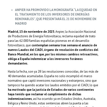
ANPIER HA PROMOVIDO LA MONOGRAFÍA “LA EQUIDAD EN
EL TRATAMIENTO DE LOS INVERSORES DE ENERGÍAS
RENOVABLES”, QUE PRESENTARÁ EL 21 DE NOVIEMBRE EN
MADRID
Madrid, 13 de noviembre de 2025.
Anpier, la Asociación Nacional
de Productores de Energía Fotovoltaica, reclama equidad de trato
para las 62.000 familias españolas pioneras en el desarrollo
fotovoltaico, que
contemplan semana tras semana el anuncio de
nuevos Laudos del CIADI, órgano de resolución de conflictos del
Banco Mundial, en los que, por los mismos cambios retroactivos,
obliga a España indemnizar a los inversores foráneos
demandantes.
Hasta la fecha, son ya 28 las resoluciones conocidas, de las más de
40 demandas acumuladas. España no solo incumplió el marco
normativo que captó inversores nacionales y extranjeros, sino que
tampoco ha querido acatar los laudos emitidos por el CIADI, lo que
ha motivado que la justicia de Estados de varios continentes
haya tenido que reclamar el cumplimiento de dichas
indemnizaciones
, así ha ocurrido ya en Estados Unidos, Australia,
Bélgica y Reino Unido, estas sentencias abren la puerta a las