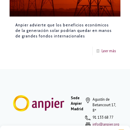
Anpier advierte que los beneficios económicos
de la generación solar podrían quedar en manos
de grandes fondos internacionales
Leer más
Sede
Agustín de
Anpier
Betancourt 17,
Madrid
8ª
91 133 68 77
info@anpier.org