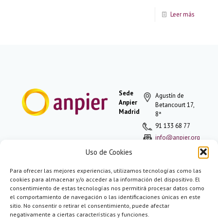
Leer más
Sede
Agustín de
Anpier
Betancourt 17,
Madrid
8ª
91 133 68 77
info@anpier.org
Uso de Cookies
Para ofrecer las mejores experiencias, utilizamos tecnologías como las
Política de
cookies para almacenar y/o acceder a la información del dispositivo. El
privacidad
consentimiento de estas tecnologías nos permitirá procesar datos como
Aviso legal
el comportamiento de navegación o las identificaciones únicas en este
Aviso de
sitio. No consentir o retirar el consentimiento, puede afectar
cookies
negativamente a ciertas características y funciones.