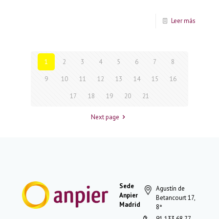
Leer más
1
2
3
4
5
6
7
8
9
10
11
12
13
14
15
16
17
18
19
20
21
Next page
Sede
Agustín de
Anpier
Betancourt 17,
Madrid
8ª
91 133 68 77