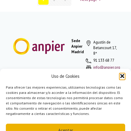
Sede
Agustín de
Anpier
Betancourt 17,
Madrid
8ª
91 133 68 77
info@anpier.org
Uso de Cookies
Para ofrecer las mejores experiencias, utilizamos tecnologías como las
Política de
cookies para almacenar y/o acceder a la información del dispositivo. El
privacidad
consentimiento de estas tecnologías nos permitirá procesar datos como
Aviso legal
el comportamiento de navegación o las identificaciones únicas en este
Aviso de
sitio. No consentir o retirar el consentimiento, puede afectar
cookies
negativamente a ciertas características y funciones.
Aceptar