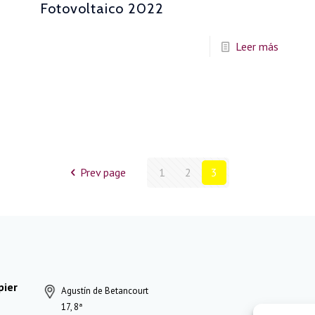
Fotovoltaico 2022
Leer más
Prev page
1
2
3
pier
Agustín de Betancourt
17, 8ª