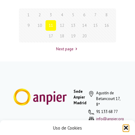
1
2
3
4
5
6
7
8
9
10
11
12
13
14
15
16
17
18
19
20
Next page
Sede
Agustín de
Anpier
Betancourt 17,
Madrid
8ª
91 133 68 77
info@anpier.org
Uso de Cookies