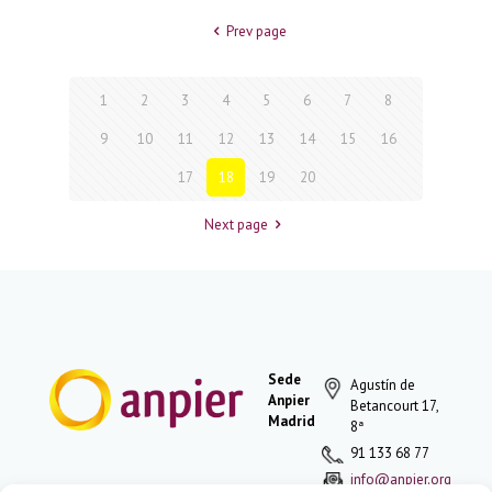
Prev page
1
2
3
4
5
6
7
8
9
10
11
12
13
14
15
16
17
18
19
20
Next page
Sede
Agustín de
Anpier
Betancourt 17,
Madrid
8ª
91 133 68 77
info@anpier.org